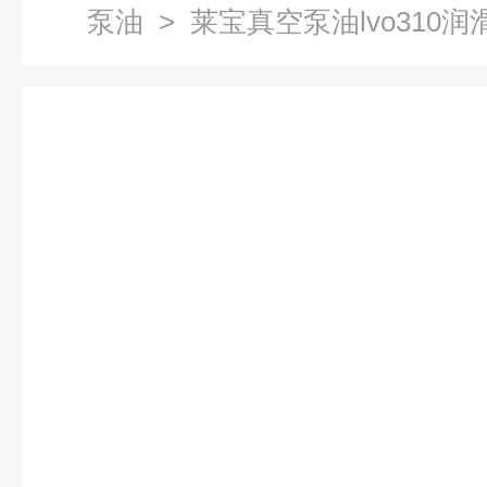
泵油
> 莱宝真空泵油lvo310润