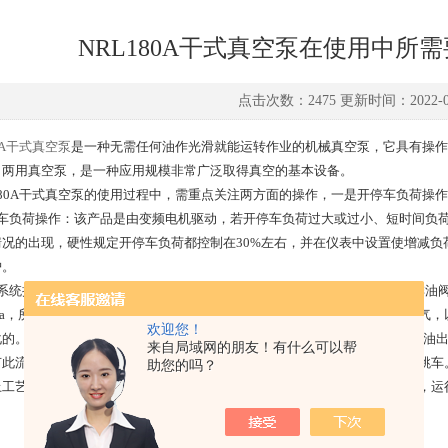
NRL180A干式真空泵在使用中所
点击次数：2475 更新时间：2022-04
80A干式真空泵
是一种无需任何油作光滑就能运转作业的机械真空泵，它具有操作
，两用真空泵，是一种应用规模非常广泛取得真空的基本设备。
80A干式真空泵的使用过程中，需重点关注两方面的操作，一是开停车负荷操
负荷操作：该产品是由变频电机驱动，若开停车负荷过大或过小、短时间负荷
情况的出现，硬性规定开停车负荷都控制在30%左右，并在仪表中设置使增减
护。
统操作：仪表空气和润滑油压力都与主电机设有联锁，推进液的注油、排油阀
MPa，所以仪表空气压力一般维持在0.15MPa以上，即使停泵后也不停仪表
欢迎您！
的。隔膜泵在运行中，润滑油压力应不低于压力联锁值(0.15MPa)，且润滑
来自局域网的朋友！有什么可以帮
节此流量时调节幅度不能太大，以免瞬间流量过大使压力下降太快引起联锁跳车
助您的吗？
艺改进及对操作要点的熟练掌握，使运行时始终有一个稳定的工艺环境，运行
。