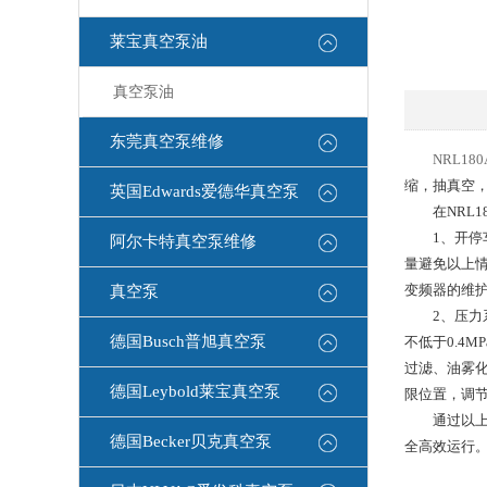
莱宝真空泵油
真空泵油
东莞真空泵维修
NRL1
缩，抽真空
英国Edwards爱德华真空泵
在NRL1
1、开停车
阿尔卡特真空泵维修
量避免以上
变频器的维
真空泵
2、压力系
德国Busch普旭真空泵
不低于0.4
过滤、油雾化
德国Leybold莱宝真空泵
限位置，调
通过以上工
德国Becker贝克真空泵
全高效运行