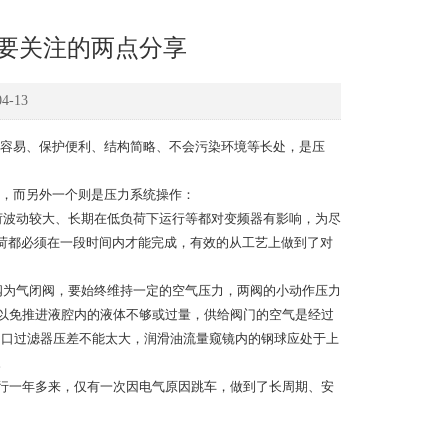
需要关注的两点分享
-13
容易、保护便利、结构简略、不会污染环境等长处，是压
作，而另外一个则是压力系统操作：
波动较大、长期在低负荷下运行等都对变频器有影响，为尽
负荷都必须在一段时间内才能完成，有效的从工艺上做到了对
为气闭阀，要始终维持一定的空气压力，两阀的小动作压力
空气，以免推进液腔内的液体不够或过量，供给阀门的空气是经过
油出口过滤器压差不能太大，润滑油流量窥镜内的钢球应处于上
。
一年多来，仅有一次因电气原因跳车，做到了长周期、安