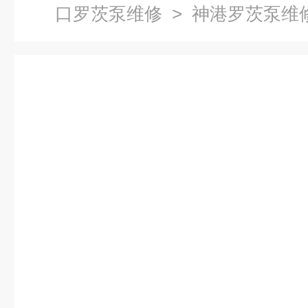
口罗茨泵维修
> 神港罗茨泵维