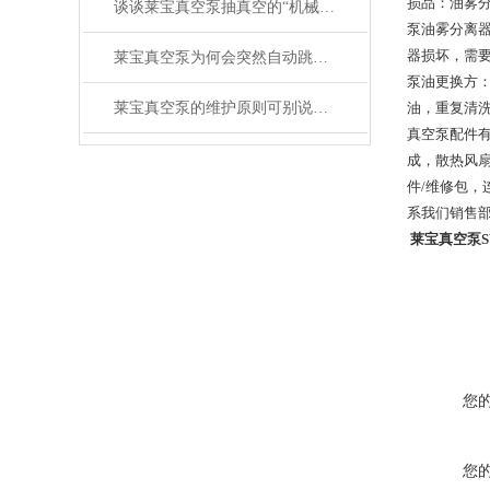
损品：油雾
谈谈莱宝真空泵抽真空的“机械法与物理法”
泵油雾分离
器损坏，需
莱宝真空泵为何会突然自动跳闸？
泵油更换方
莱宝真空泵的维护原则可别说不知道！
油，重复清
真空泵配件
成，散热风扇
件/维修包
系我们销售
莱宝真空泵SV
您
您