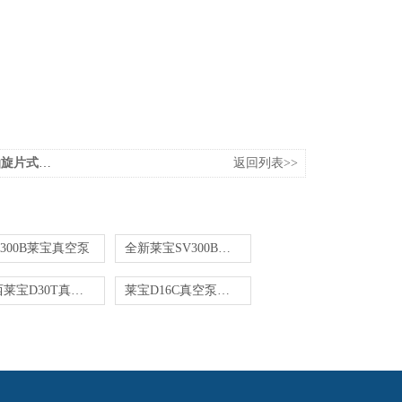
片式真空泵
返回列表>>
V300B莱宝真空泵
全新莱宝SV300B旋片真空泵现货销售
陕西莱宝D30T真空泵供应商
莱宝D16C真空泵润滑油LVO100