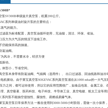
300B*
真空泵SV300B单级旋片真空泵，机重200公斤。
EVAC系列单级油封旋片泵的主要特点：
水蒸气的能力。
雾过滤器为标准配置，真空泵油循环使用，无油烟，清洁、环保、省油。
进口压力为大气压的情况下连续工作。
下仍能保持高的抽速。
防返油阀。
0以下为风冷，不需要水冷，经济方便
低振动。
，体型小，节省空间。
0B真空泵本身带有防返油阀、气镇阀（选用件）、 出口过滤器、回油线路和油冷
电机驱动。由于莱宝真空泵SOGEVAC系列真空泵浦在从1000 mbar的一大气压
bar的*压力之间，都可运转使用．所以它的应用范围很广，如食品包装、金属工业、
处理、真空吸著、医药科技、电子科技、半导体工业、真空电镀、航太工业等用
VAC系列泵不能抽空侵蚀性、腐蚀性、易燃或易爆气体。
0B莱宝真空泵日常保养方法 一般在使用到3000-5000小时阶段，需做一次小保养