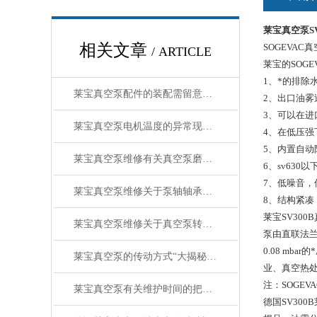
莱宝真空泵SV
相关文章
SOGEVAC
/ ARTICLE
莱宝的SOG
1、*的排除
莱宝真空泵配件的装配需留意哪些？
2、出口油
3、可以在
莱宝真空泵电机温度的异常现象处理
4、在低压强
5、内置自动
莱宝真空泵维修有关真空泵磨损的原因分析
6、sv63
7、低噪音，
莱宝真空泵维修关于泵轴轴承位的磨损修复
8、结构紧凑
莱宝SV30
莱宝真空泵维修关于真空泵转动故障的解析
泵由直联法兰
0.08 m
莱宝真空泵的传动方式“大揭秘”！
业、真空热
注：SOGE
莱宝真空泵有关维护时间的把握你Get了吗？
德国SV30