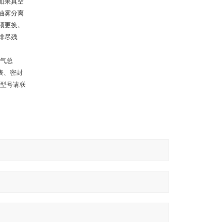
如果真空
油雾分离
须更换。
排尽残
空气总
表、密封
多型号请联