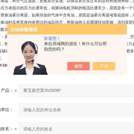
分离器，和空气过滤器，更换真空泵油。以保证真空泵正常的运转和使用寿命，
器压力表指示的压力比通常低，或驱动电机消耗的电流比通常少，原因是有一个
要更换油雾分离器。如果排放的气体中含有油，原因是油雾分离器堵塞或损坏，
：换油时应将泵体内使用过的油品排尽，将新油倒入后缓缓转动泵轴，清扫泵腔
洗数次，等洗净后换入新油。然后上紧排油口堵头，重新加注新油品。
有：真空泵油，油雾分离器/排气过滤器，真空泵叶片，油过滤器，空气滤芯，
欢迎您！
来自局域网的朋友！有什么可以帮
，散热油管，进口轴封,进口轴承/轴套，排气阀/阀片，视油镜，电子规、压力
助您的吗？
，连轴器，连轴器防震胶，泵体防震脚，回油浮球，油过滤网，缸体，转子，更
部。
300B*
产品：
的单位：
的姓名：