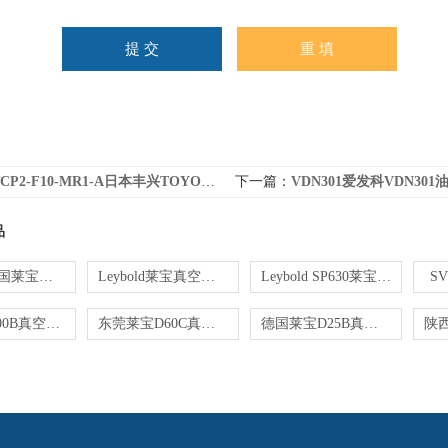
CP2-F10-MR1-A日本丰兴TOYOOKI齿轮真空泵维修
下一篇：
VDN301爱发科VDN301油旋
品
SV300B德国莱宝真空泵现货销售
Leybold莱宝真空泵SV300B*正品现货
Leybold SP630莱宝螺杆真空泵销售（二手）
S
*莱宝SV300B真空泵*销售
东莞莱宝D60C真空泵维修
德国莱宝D25B真空泵_单相220V