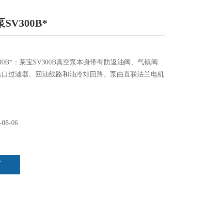
V300B*
00B*：莱宝SV300B真空泵本身带有防返油阀、气镇阀
出口过滤器、回油线路和油冷却回路。泵由直联法兰电机
-08-06
言