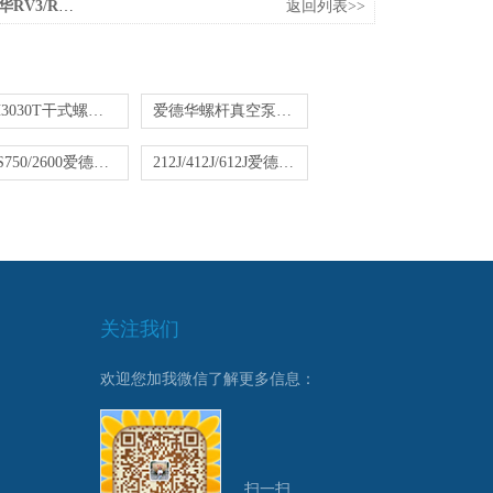
8/RV12真空泵油
返回列表>>
IXH3030T干式螺杆真空泵卡死维修保养
爱德华螺杆真空泵维修宝典(Edwards)
GXS750/2600爱德华干式螺杆真空泵维修授权厂家
212J/412J/612J爱德华斯托克斯Stokes滑阀泵维修保养
关注我们
欢迎您加我微信了解更多信息：
扫一扫