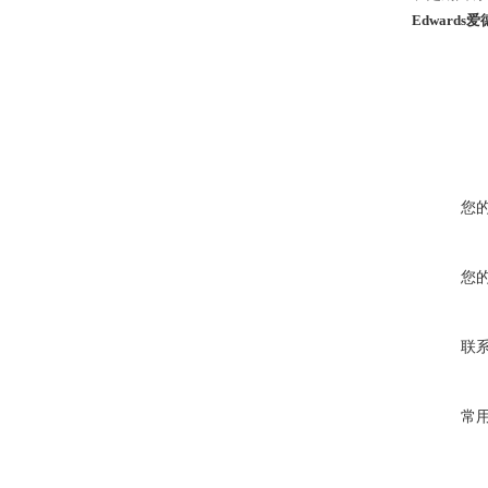
Edwards
您
您
联
常