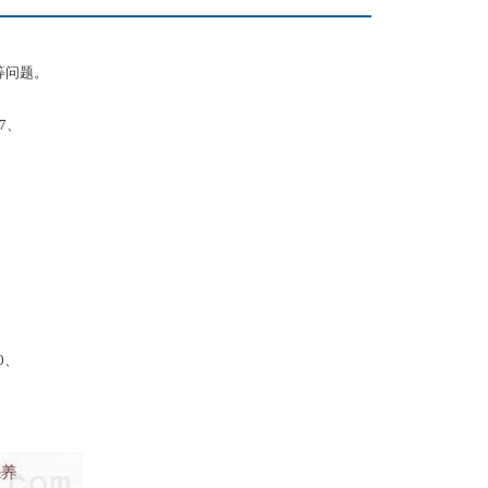
等问题。
.7、
00、