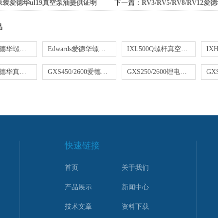
原装爱德华ul19真空泵油提供证明
下一篇：
RV3/RV5/RV8/RV12爱德华RV3/RV5/RV
品
GXS160爱德华螺杆真空泵维修
Edwards爱德华螺杆真空泵维修
IXL500Q螺杆真空泵变频器故障维修
Edwards爱德华真空泵维修
GXS450/2600爱德华螺杆真空泵维修保养
GXS250/2600锂电池工艺爱德华干式螺杆真空泵维修保养
快速链接
首页
关于我们
产品展示
新闻中心
技术文章
资料下载