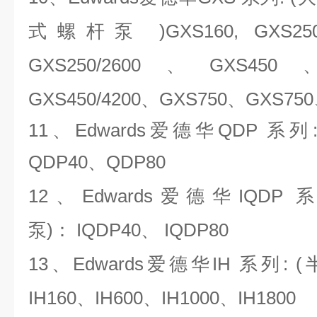
式螺杆泵 )GXS160, GXS250
GXS250/2600、GXS450
GXS450/4200、GXS750、
GXS750
11、Edwards爱德华QDP 系
QDP40、QDP80
12、Edwards爱德华IQDP
泵)： IQDP40、 IQDP80
13、Edwards爱德华IH 系列: 
IH160、IH600、IH1000、IH1800