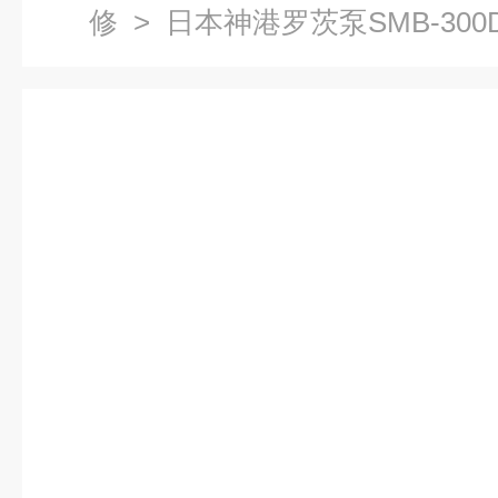
修
> 日本神港罗茨泵SMB-30