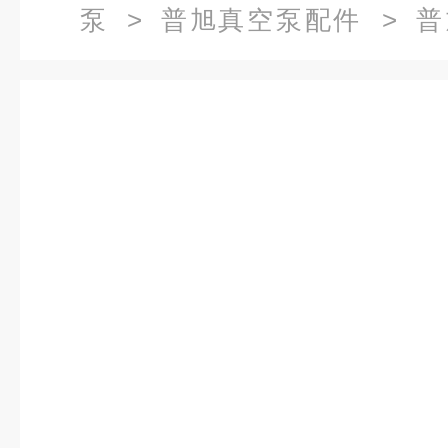
泵
>
普旭真空泵配件
> 普
072200454