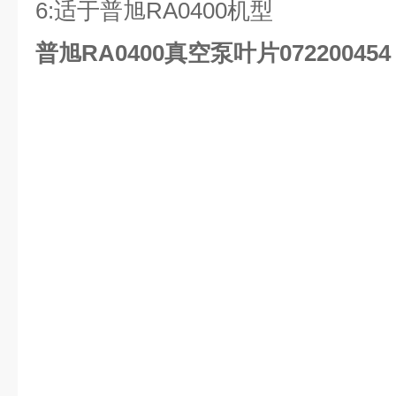
6:
适于普旭
RA0400
机型
普旭RA0400真空泵叶片072200454