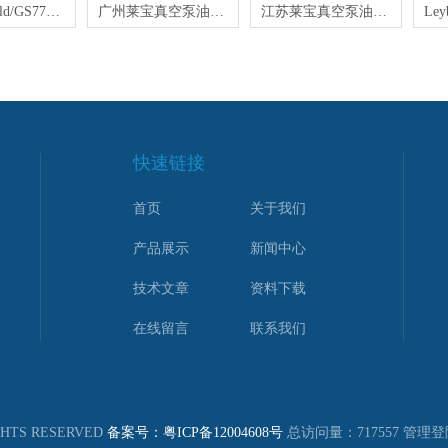
原装Leybold/GS77莱宝机械泵油20L
广州莱宝真空泵油LVO100原装5L
江苏莱宝真空泵油130-包邮
快速链接
首页
关于我们
产品展示
新闻中心
技术文章
资料下载
在线留言
联系我们
TS RESERVED
备案号：粤ICP备12004608号
总访问量：717557
管理登