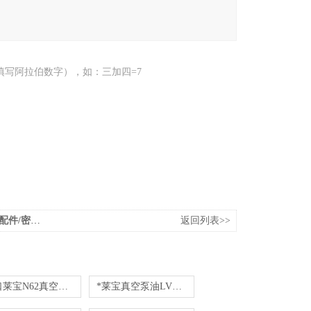
填写阿拉伯数字），如：三加四=7
/密封套件
返回列表>>
进口莱宝N62真空泵油现货包邮
*莱宝真空泵油LVO100/5L桶