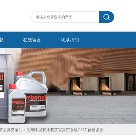
载
在线留言
联系我们
莱宝真空泵油
>
沈阳哪里有原装莱宝真空泵油GS77 价格多少