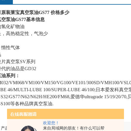
原装莱宝真空泵油GS77 价格多少
空泵油GS77基本信息
的氢化矿物油
长，高热稳定性，气泡少
，惰性气体
品
片真空泵SV系列
代的油品是GD32
泵油系列：
032/VM068/VM100/VM150/VG100/VE101/300SD/VMH100/V
UBE 46/MULTI-LUBE 100/SUPER-LUBE 46/100;日本爱发科真
GS32/GS77/N62/N62H/HE200/FM68,爱德华ultragrade 15/19/20/
BE-S100等各种品牌真空泵油.
欢迎您！
来自局域网的朋友！有什么可以帮
产品：