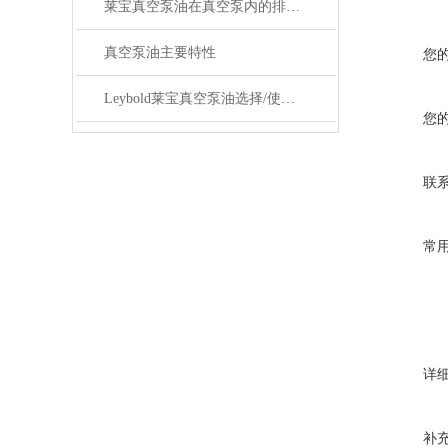
莱宝真空泵油在真空泵内的排出方式来了解下
真空泵油主要特性
您
Leybold莱宝真空泵油选择/使用/更换
您
联
常
详
补