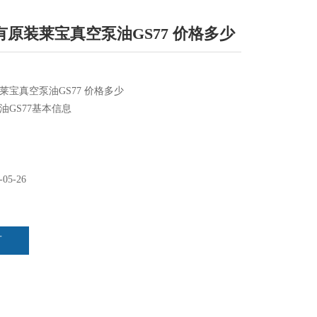
原装莱宝真空泵油GS77 价格多少
莱宝真空泵油GS77 价格多少
油GS77基本信息
矿物油
热稳定性，气泡少
-05-26
气体
空泵SV系列
言