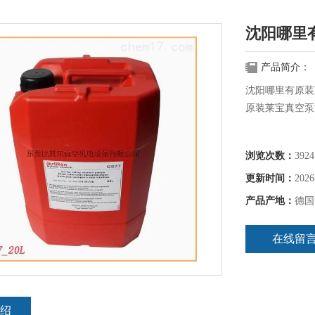
沈阳哪里有
产品简介：
沈阳哪里有原装
原装莱宝真空泵
带添加剂的氢化
浏览次数：
3924
换油周期长，高
质谱分析
更新时间：
2026
抽除空气，惰性
产品产地：
德国
应用的产品
莱宝单级旋片真
在线留
绍