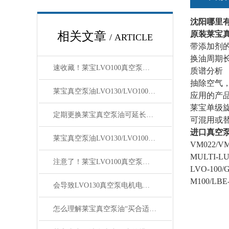
沈阳哪里有
相关文章
原装莱宝真
/ ARTICLE
带添加剂
换油周期
速收藏！莱宝LVO100真空泵油常见问题的解决方法分享
质谱分析
抽除空气
莱宝真空泵油LVO130/LVO100在不同工况的使用场景分享
应用的产
莱宝单级旋
定期更换莱宝真空泵油可延长真空泵的使用寿命
可混用或替
进口真空
莱宝真空泵油LVO130/LVO100正在不断创新和发展
VM022/VM
MULTI-L
注意了！莱宝LVO100真空泵油的维护保养工作很重要
LVO-100/
M100/L
会导致LVO130真空泵电机电压过高的原因及解决方法分析
怎么理解莱宝真空泵油“买合适不买贵的”？