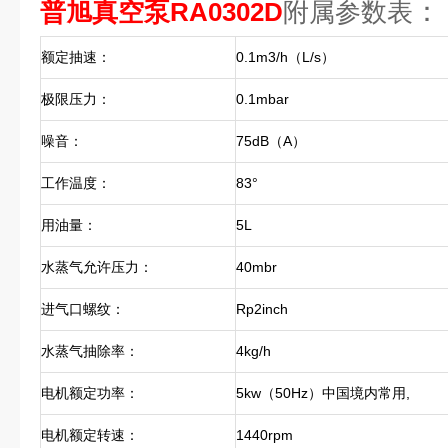
：
普旭真空泵RA0302D
附属参数表
额定抽速：
0.1m3/h（L/s）
极限压力：
0.1mbar
噪音：
75dB（A）
工作温度：
83°
用油量：
5L
水蒸气允许压力：
40mbr
进气口螺纹：
Rp2inch
水蒸气抽除率：
4kg/h
电机额定功率：
5kw（50Hz）中国境内常用,
电机额定转速：
1440rpm