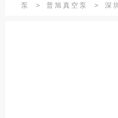
泵
>
普旭真空泵
> 深圳
RA0302D（5.5KW,用油量7升）