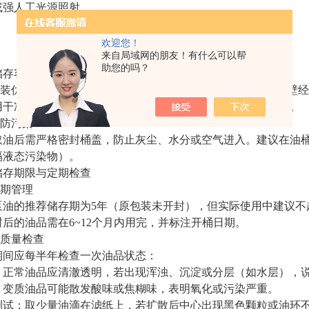
或强人工光源照射。
欢迎您！
来自局域网的朋友！有什么可以帮
助您的吗？
存容器与密封管理​​
包装优先​​未使用的真空泵油应尽量保留在​​原厂密封桶中，其内
​​干净、干燥的专用油桶​​（推荐不锈钢或高密度聚乙烯材质）。
防污染​​
后需严格密封桶盖，防止灰尘、水分或空气进入。建议在油桶口覆
隔液态污染物）。
存期限与定期检查​​
质期管理
油的推荐储存期为​​5年（原包装未开封）​​，但实际使用中建议​​
后的油品需在​​6~12个月内用完​​，并标注开桶日期。
期质量检查
期间应每半年检查一次油品状态：
​​：正常油品应清澈透明，若出现浑浊、沉淀或分层（如水层），
​：变质油品可能散发酸味或焦糊味，表明氧化或污染严重。
测试​​：取少量油滴在滤纸上，若扩散后中心出现黑色颗粒或油环