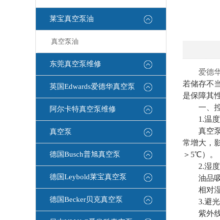
莱宝真空泵油
真空泵油
东莞真空泵维修
爱德
若储存不
英国Edwards爱德华真空泵
是保障其
​​一、控
阿尔卡特真空泵维修
1.​​温
​​真空泵
真空泵
常增大，
德国Busch普旭真空泵
＞5℃）。
2.湿度
德国Leybold莱宝真空泵
​​油品
​​相对湿
德国Becker贝克真空泵
​​3.避光
紫外线会