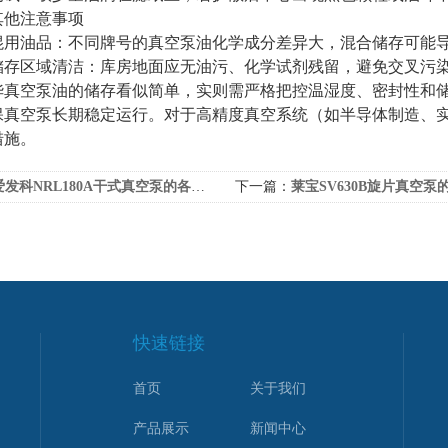
他注意事项​​
混用油品​​：不同牌号的真空泵油化学成分差异大，混合储存可能
存区域清洁​​：库房地面应无油污、化学试剂残留，避免交叉污
空泵油的储存看似简单，实则需严格把控温湿度、密封性和储
保真空泵长期稳定运行。对于高精度真空系统（如半导体制造、
措施。
发科NRL180A干式真空泵的各组成部件功能特点分享
下一篇：
莱宝SV630B旋片真空泵的工作原
快速链接
首页
关于我们
产品展示
新闻中心