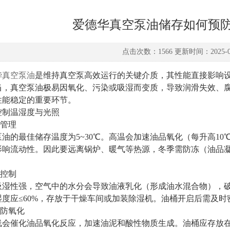
爱德华真空泵油储存如何预
点击次数：1566 更新时间：2025-08
华真空泵油
是维持真空泵高效运行的关键介质，其性能直接影响
当，真空泵油极易因氧化、污染或吸湿而变质，导致润滑失效、
性能稳定的重要环节。
制温湿度与光照​​
度管理
油的最佳储存温度为​​5~30℃​​。高温会加速油品氧化（每升高
影响流动性。因此要远离锅炉、暖气等热源，冬季需防冻（油品凝
控制
吸湿性强，空气中的水分会导致油液乳化（形成油水混合物），
度应​​≤60%​​，存放于干燥车间或加装除湿机。油桶开启后需
防氧化​​
催化油品氧化反应，加速油泥和酸性物质生成。油桶应存放在​​