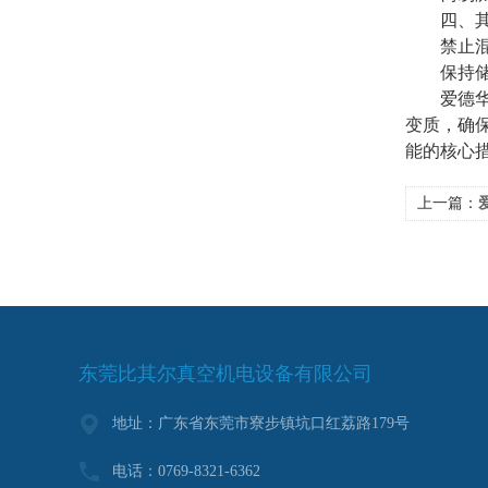
​​四、其
​​禁止
​​保持储
爱德华真
变质，确
能的核心
上一篇：
爱
东莞比其尔真空机电设备有限公司
地址：广东省东莞市寮步镇坑口红荔路179号
电话：0769-8321-6362