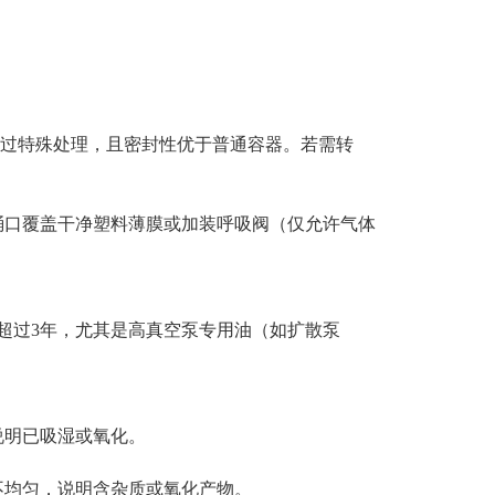
壁经过特殊处理，且密封性优于普通容器。若需转
盖​​干净塑料薄膜​​或加装呼吸阀（仅允许气体
不超过3年​​，尤其是高真空泵专用油（如扩散泵
说明已吸湿或氧化。
不均匀，说明含杂质或氧化产物。