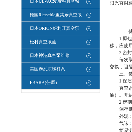
日本ULVAC爱发科真空泵
阳光直射
德国Rietschle里其乐真空泵
日本ORION好利旺真空泵
​​二、储
1.​​原
松村真空泵油
移，应使用
2.​​密封
日本神港真空泵维修
每次取油
交换，阻
美国泰悉尔螺杆泵
​​三、储
1.​​保
EBARA(任原）
​​真空泵
油）。开封
2.​​定
​​储存
​​外观
​​气味​
​​简易